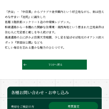
「渋谷」・「中目黒」からブラブラ徒歩圏内という好立地ながら、街は控え
めな佇まい『池尻』に誕生した
低層３階鉄筋コンクリート造の中規模レジデンス。
幹線道路から一本離れた閑静な住環境・南西角地という恵まれた立地条件は
住む人に充足感と癒しを与え続けます。
高速道路の上に浮かぶ目黒天空庭園、少し足を延ばせば地元のオアシス的ス
ポット『世田谷公園』なども
忙しい毎日を忘れる豊かな魅力のひとつです。
TOPへ戻る
各種お問い合わせ・お申し込み
売買査定
売却をご検討の方