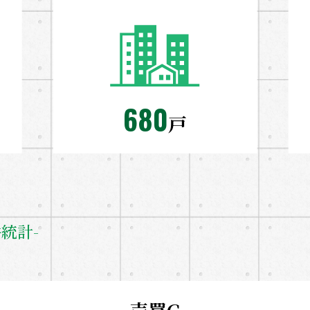
680
戸
統計-