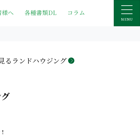
者様へ
各種書類DL
コラム
MENU
見るランドハウジング
ング
介！