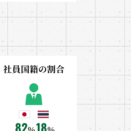
社員国籍の割合
82
18
％
％