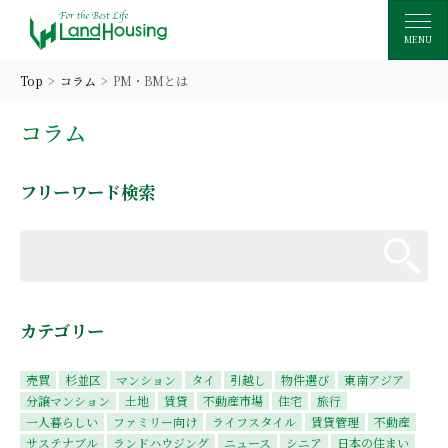
MENU
Top
コラム
PM・BMとは
コラム
フリーワード検索
カテゴリー
売買
杉並区
マンション
タイ
引越し
物件選び
東南アジア
分譲マンション
土地
賃貸
不動産市場
住宅
旅行
一人暮らしい
ファミリー向け
ライフスタイル
賃貸管理
不動産
サステナブル
ランドハウジング
ニュース
シニア
日本の住まい