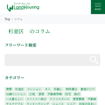
MENU
Top
コラム
杉並区
のコラム
フリーワード検索
カテゴリー
売買
杉並区
マンション
タイ
引越し
物件選び
東南アジア
分譲マンション
土地
賃貸
不動産市場
住宅
旅行
一人暮らしい
ファミリー向け
ライフスタイル
賃貸管理
不動産
サステナブル
ランドハウジング
ニュース
シニア
日本の住まい