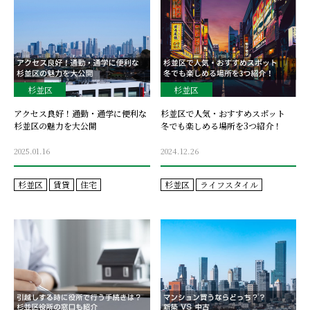
杉並区
杉並区
アクセス良好！通勤・通学に便利な
杉並区で人気・おすすめスポット
杉並区の魅力を大公開
冬でも楽しめる場所を3つ紹介！
2025.01.16
2024.12.26
杉並区
賃貸
住宅
杉並区
ライフスタイル