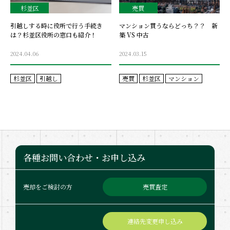
杉並区
売買
引越しする時に役所で行う手続き
マンション買うならどっち？？ 新
は？杉並区役所の窓口も紹介！
築 VS 中古
2024.04.06
2024.03.15
杉並区
引越し
売買
杉並区
マンション
各種お問い合わせ・お申し込み
売買査定
売却をご検討の方
連絡先変更申し込み