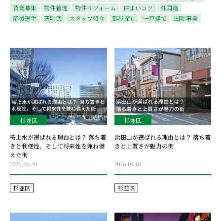
賃貸募集
物件管理
物件リフォーム
住まいコツ
外国籍
応援選手
璃明武
スタッフ紹介
部屋探し
一戸建て
国際事業
杉並区
杉並区
桜上水が選ばれる理由とは？ 落ち着
浜田山が選ばれる理由とは？ 落ち着
きと利便性、そして将来性を兼ね備
きと上質さが魅力の街
えた街
2026.06.20
2026.04.03
杉並区
杉並区