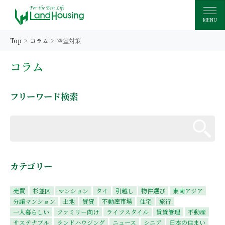
MENU
Top
コラム
空室対策
コラム
フリーワード検索
カテゴリー
売買
杉並区
マンション
タイ
引越し
物件選び
東南アジア
分譲マンション
土地
賃貸
不動産市場
住宅
旅行
一人暮らしい
ファミリー向け
ライフスタイル
賃貸管理
不動産
サステナブル
ランドハウジング
ニュース
シニア
日本の住まい