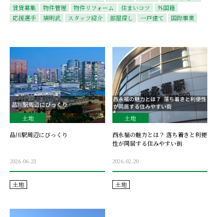
賃貸募集
物件管理
物件リフォーム
住まいコツ
外国籍
応援選手
璃明武
スタッフ紹介
部屋探し
一戸建て
国際事業
土地
土地
品川駅周辺にびっくり
西永福の魅力とは？ 落ち着きと利便
性が同居する住みやすい街
2026.06.21
2026.02.20
土地
土地