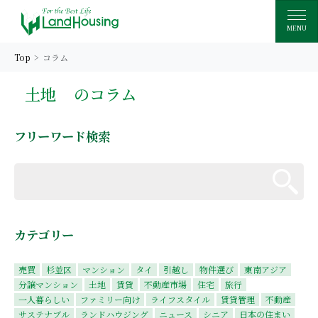
MENU
Top
コラム
土地
のコラム
フリーワード検索
カテゴリー
売買
杉並区
マンション
タイ
引越し
物件選び
東南アジア
分譲マンション
土地
賃貸
不動産市場
住宅
旅行
一人暮らしい
ファミリー向け
ライフスタイル
賃貸管理
不動産
サステナブル
ランドハウジング
ニュース
シニア
日本の住まい