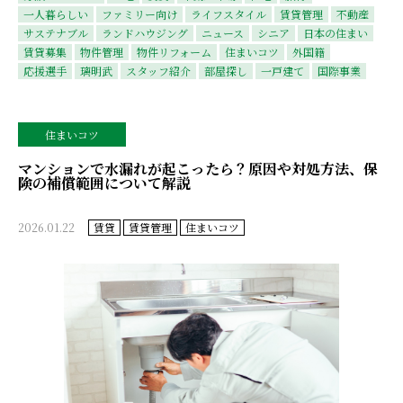
一人暮らしい
ファミリー向け
ライフスタイル
賃貸管理
不動産
サステナブル
ランドハウジング
ニュース
シニア
日本の住まい
賃貸募集
物件管理
物件リフォーム
住まいコツ
外国籍
応援選手
璃明武
スタッフ紹介
部屋探し
一戸建て
国際事業
住まいコツ
マンションで水漏れが起こったら？原因や対処方法、保
険の補償範囲について解説
2026.01.22
賃貸
賃貸管理
住まいコツ