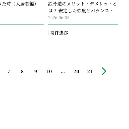
きた時（入居者編）
鉄骨造のメリット・デメリットと
は？ 安定した強度とバランスの
良さが魅力の構造
2026.06.05
物件選び
7
8
9
10
...
20
21