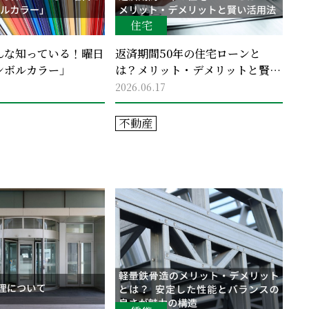
住宅
んな知っている！曜日
返済期間50年の住宅ローンと
ンボルカラー」
は？メリット・デメリットと賢い
活用法
2026.06.17
不動産