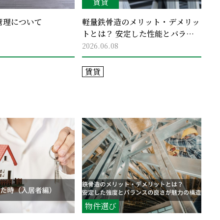
賃貸
管理について
軽量鉄骨造のメリット・デメリッ
トとは？ 安定した性能とバラン
スの良さが魅力の構造
2026.06.08
賃貸
物件選び